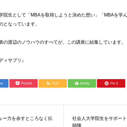
学院生として「MBAを取得しようと決めた想い」「MBAを学ん
のとなっています。
表の渡辺のノウハウのすべてが、この講座に結集しています。
ディサプリ』
na
Pocket
RSS
feedly
Pin it
ュー力を余すところなく伝
社会人大学院生をサポート
師陣